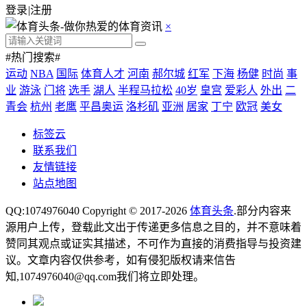
登录
|
注册
×
#热门搜索#
运动
NBA
国际
体育人才
河南
郝尔城
红军
下海
杨健
时尚
事
业
游泳
门将
选手
湖人
半程马拉松
40岁
皇宫
爱彩人
外出
二
青会
杭州
老鹰
平昌奥运
洛杉矶
亚洲
居家
丁宁
欧冠
美女
标签云
联系我们
友情链接
站点地图
QQ:1074976040 Copyright © 2017-2026
体育头条
.部分内容来
源用户上传，登载此文出于传递更多信息之目的，并不意味着
赞同其观点或证实其描述，不可作为直接的消费指导与投资建
议。文章内容仅供参考，如有侵犯版权请来信告
知,1074976040@qq.com我们将立即处理。