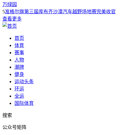
万绿园
5
准格尔旗第三届库布齐沙漠汽车越野场地赛完美收官
查看更多
首页
体育
赛事
人物
潮牌
健身
运动头条
环运
全运
国际体育
搜索
公众号矩阵