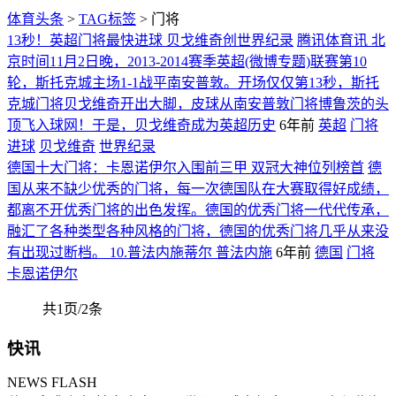
体育头条
>
TAG标签
> 门将
13秒！英超门将最快进球 贝戈维奇创世界纪录
腾讯体育讯 北
京时间11月2日晚，2013-2014赛季英超(微博专题)联赛第10
轮，斯托克城主场1-1战平南安普敦。开场仅仅第13秒，斯托
克城门将贝戈维奇开出大脚，皮球从南安普敦门将博鲁茨的头
顶飞入球网！于是，贝戈维奇成为英超历史
6年前
英超
门将
进球
贝戈维奇
世界纪录
德国十大门将：卡恩诺伊尔入围前三甲 双冠大神位列榜首
德
国从来不缺少优秀的门将，每一次德国队在大赛取得好成绩，
都离不开优秀门将的出色发挥。德国的优秀门将一代代传承，
融汇了各种类型各种风格的门将，德国的优秀门将几乎从来没
有出现过断档。 10.普法内施蒂尔 普法内施
6年前
德国
门将
卡恩诺伊尔
共1页/2条
快讯
NEWS FLASH