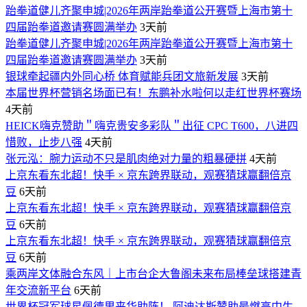
跆拳道健儿齐聚申城|2026年两岸跆拳道公开赛暨上海市第十
四届跆拳道邀请赛圆满举办
3天前
跆拳道健儿齐聚申城|2026年两岸跆拳道公开赛暨上海市第十
四届跆拳道邀请赛圆满举办
3天前
银球牵起疆内外同心桥 体育赋能兵团文旅新发展
3天前
本届世界杯营销名场面已有！东鹏补水啦何以走红世界杯赛场
4天前
HEICK嗨克赞助＂嗨克贵安多彩队＂出征 CPC T600，八进四
惜败，止步八强
4天前
张元泓：腕力运动不只是肌肉绝对力量的粗暴硬拼
4天前
上京东看东北超！快手 × 京东跨界联动，观赛猜球赢翻倍京
豆
6天前
上京东看东北超！快手 × 京东跨界联动，观赛猜球赢翻倍京
豆
6天前
上京东看东北超！快手 × 京东跨界联动，观赛猜球赢翻倍京
豆
6天前
乘两岸文体融合东风｜上市台企大鲁阁未来布局棒垒球搭建青
年交流新平台
6天前
世界杯冠军球星佩德里来华助阵！ 阿迪达斯赞助最燃高中生