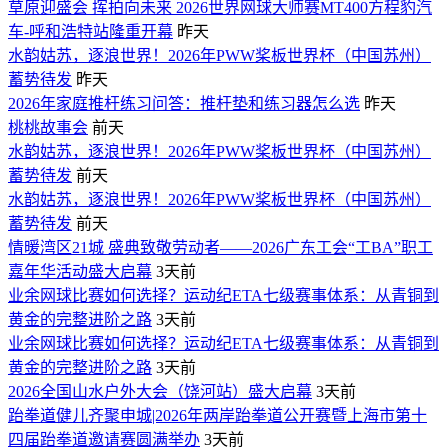
草原迎盛会 挥拍向未来 2026世界网球大师赛MT400方程豹汽
车-呼和浩特站隆重开幕
昨天
水韵姑苏，逐浪世界！2026年PWW桨板世界杯（中国苏州）
蓄势待发
昨天
2026年家庭推杆练习问答：推杆垫和练习器怎么选
昨天
桃桃故事会
前天
水韵姑苏，逐浪世界！2026年PWW桨板世界杯（中国苏州）
蓄势待发
前天
水韵姑苏，逐浪世界！2026年PWW桨板世界杯（中国苏州）
蓄势待发
前天
情暖湾区21城 盛典致敬劳动者——2026广东工会“工BA”职工
嘉年华活动盛大启幕
3天前
业余网球比赛如何选择？运动纪ETA七级赛事体系：从青铜到
黄金的完整进阶之路
3天前
业余网球比赛如何选择？运动纪ETA七级赛事体系：从青铜到
黄金的完整进阶之路
3天前
2026全国山水户外大会（饶河站）盛大启幕
3天前
跆拳道健儿齐聚申城|2026年两岸跆拳道公开赛暨上海市第十
四届跆拳道邀请赛圆满举办
3天前