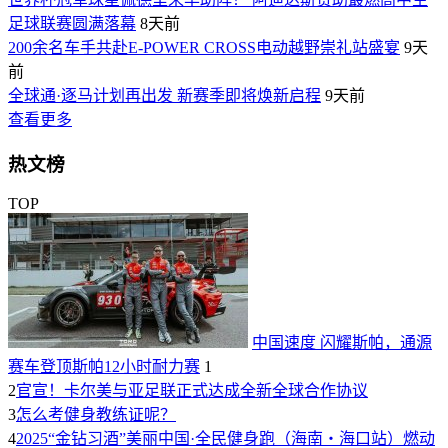
足球联赛圆满落幕
8天前
200余名车手共赴E-POWER CROSS电动越野崇礼站盛宴
9天
前
全球通·逐马计划再出发 新赛季即将焕新启程
9天前
查看更多
热文榜
TOP
中国速度 闪耀斯帕，通源
赛车登顶斯帕12小时耐力赛
1
2
官宣！卡尔美与亚足联正式达成全新全球合作协议
3
怎么考健身教练证呢？
4
2025“金钻习酒”美丽中国·全民健身跑（海南・海口站）燃动